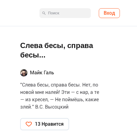
Вход
Слева бесы, справа
бесы...
Майк Галь
"Слева бесы, справа бесы. Нет, по
новой мне налей! Эти — с нар, а те
— из кресел, — Не поймёшь, какие
злей." В.С. Высоцкий
13 Нравится