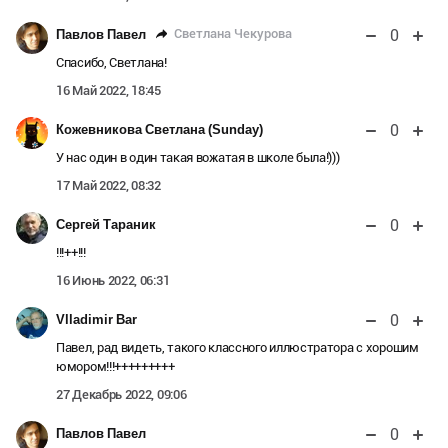
0
Светлана Чекурова
Павлов Павел
Спасибо, Светлана!
16 Май 2022, 18:45
0
Кожевникова Светлана (Sunday)
У нас один в один такая вожатая в школе была!)))
17 Май 2022, 08:32
0
Сергей Тараник
!!!++!!!
16 Июнь 2022, 06:31
0
Vlladimir Bar
Павел, рад видеть, такого классного иллюстратора с хорошим
юмором!!!+++++++++
27 Декабрь 2022, 09:06
0
Павлов Павел