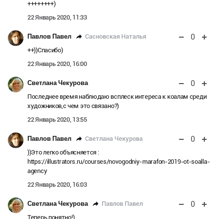
++++++++)
22 Январь 2020, 11:33
0
Сасновская Наталья
Павлов Павел
++))Спасибо)
22 Январь 2020, 16:00
0
Светлана Чекурова
Последнее время наблюдаю всплеск интереса к коалам среди
художников,с чем это связано?)
22 Январь 2020, 13:55
0
Светлана Чекурова
Павлов Павел
))Это легко объясняется :
https://illustrators.ru/courses/novogodniy-marafon-2019-ot-soalla-
agency
22 Январь 2020, 16:03
0
Павлов Павел
Светлана Чекурова
Теперь понятно!)