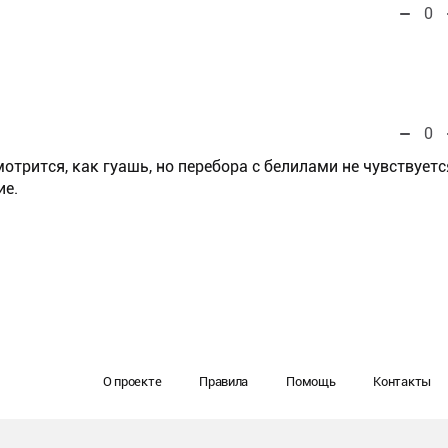
0
0
отрится, как гуашь, но перебора с белилами не чувствуетс
ие.
О проекте
Правила
Помощь
Контакты