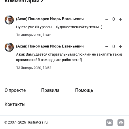
Комментарии
2
0
(Ахав) Пономарев Игорь Евгеньевич
Ну это уже 80 уровень...Художественной тупизны...)
13 Январь 2020, 13:45
0
(Ахав) Пономарев Игорь Евгеньевич
А как Вам удается старательными слюнями не закапать такие
красивости? В намордкике работаете?)
13 Январь 2020, 13:52
О проекте
Правила
Помощь
Контакты
© 2007–
2026
illustrators.ru