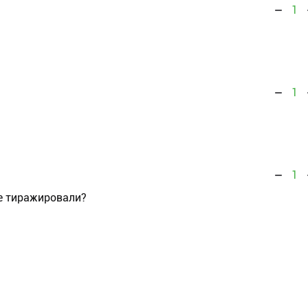
1
1
1
е тиражировали?