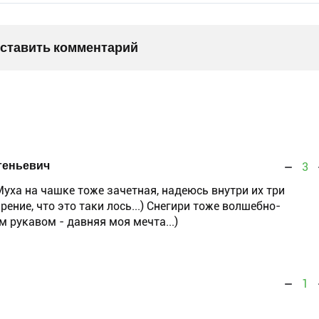
оставить комментарий
геньевич
3
 Муха на чашке тоже зачетная, надеюсь внутри их три
зрение, что это таки лось...) Снегири тоже волшебно-
м рукавом - давняя моя мечта...)
1