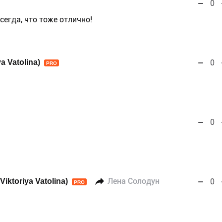
0
всегда, что тоже отлично!
a Vatolina)
0
PRO
0
iktoriya Vatolina)
Лена Солодун
0
PRO