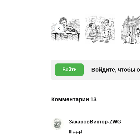
Войдите, чтобы 
Войти
Комментарии
13
ЗахаровВиктор-ZWG
!!!+++!