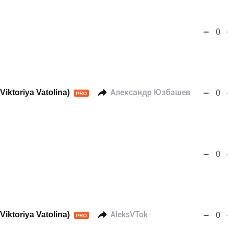
0
iktoriya Vatolina)
Александр Юзбашев
0
PRO
0
iktoriya Vatolina)
AleksVTok
0
PRO