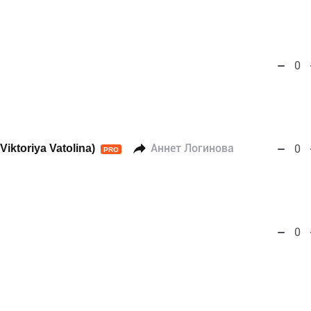
0
iktoriya Vatolina)
Аннет Логинова
0
PRO
0