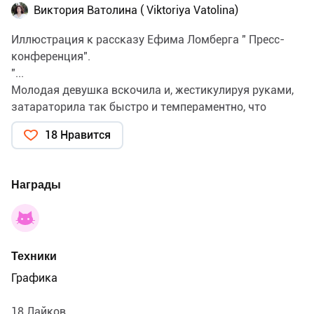
Виктория Ватолина ( Viktoriya Vatolina)
Иллюстрация к рассказу Ефима Ломберга " Пресс-
конференция".
"...
Молодая девушка вскочила и, жестикулируя руками,
затараторила так быстро и темпераментно, что
увесистые груди под майкой заходили ходуном. Ее
18 Нравится
кажущаяся доступность, белые зубы на иссиня-
черном лице, да слегка навыкате вращающиеся
белки глаз, вызвали у утомленных тружеников
Награды
завода подзабытое чувство похотливости..."
Техники
Графика
18 Лайков