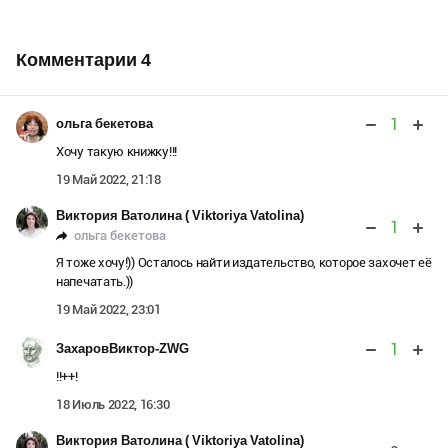
Комментарии
4
1
ольга бекетова
Хочу такую книжку!!!
19 Май 2022, 21:18
Виктория Ватолина ( Viktoriya Vatolina)
1
ольга бекетова
Я тоже хочу!)) Осталось найти издательство, которое захочет её
напечатать.))
19 Май 2022, 23:01
1
ЗахаровВиктор-ZWG
!!++!
18 Июль 2022, 16:30
Виктория Ватолина ( Viktoriya Vatolina)