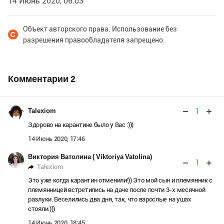
14 Июнь 2020, 06:03
Объект авторского права. Использование без
разрешения правообладателя запрещено.
Комментарии
2
1
Talexiom
Здорово на карантине было у Вас :)))
14 Июнь 2020, 17:46
Виктория Ватолина ( Viktoriya Vatolina)
1
Talexiom
Это уже когда карантин отменили!)) Это мой сын и племянник с
племянницей встретились на даче после почти 3-х месячной
разлуки. Веселились два дня, так, что взрослые на ушах
стояли.)))
14 Июнь 2020, 18:45