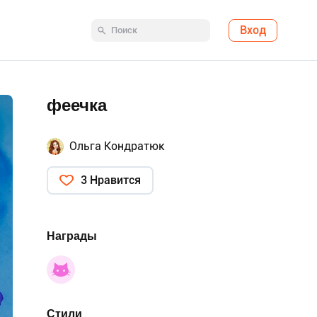
Вход
феечка
Ольга Кондратюк
3 Нравится
Награды
Стили