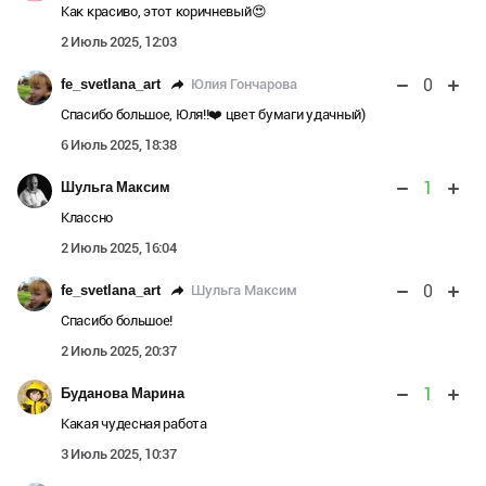
Как красиво, этот коричневый😍
2 Июль 2025, 12:03
0
Юлия Гончарова
fe_svetlana_art
Спасибо большое, Юля!!❤️ цвет бумаги удачный)
6 Июль 2025, 18:38
1
Шульга Максим
Классно
2 Июль 2025, 16:04
0
Шульга Максим
fe_svetlana_art
Спасибо большое!
2 Июль 2025, 20:37
1
Буданова Марина
Какая чудесная работа
3 Июль 2025, 10:37