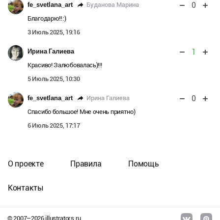
0
Буданова Марина
fe_svetlana_art
Благодарю!! :)
3 Июль 2025, 19:16
1
Ирина Галиева
Красиво! Залюбовалась)!!!
5 Июль 2025, 10:30
0
Ирина Галиева
fe_svetlana_art
Спасибо большое! Мне очень приятно)
6 Июль 2025, 17:17
О проекте
Правила
Помощь
Контакты
© 2007–
2026
illustrators.ru