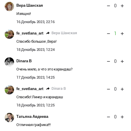
0
Вера Шанская
Изящно!
16 Декабрь 2023, 22:16
1
Вера Шанская
fe_svetlana_art
Спасибо большое ,Вера!
18 Декабрь 2023, 12:24
0
Dinara B
Очень мило, а что это карандаш?
17 Декабрь 2023, 14:25
0
Dinara B
fe_svetlana_art
Спасибо! Линер и карандаш
18 Декабрь 2023, 12:25
0
Татьяна Авдеева
Отличная графика!!!