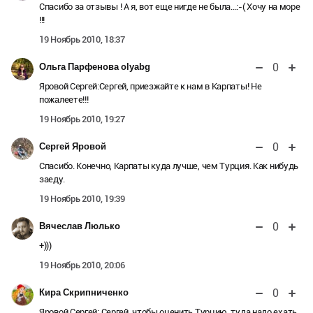
Спасибо за отзывы ! А я, вот еще нигде не была...:-( Хочу на море
!!!
19 Ноябрь 2010, 18:37
0
Ольга Парфенова olyabg
Яровой Сергей:Сергей, приезжайте к нам в Карпаты! Не
пожалеете!!!
19 Ноябрь 2010, 19:27
0
Сергей Яровой
Спасибо. Конечно, Карпаты куда лучше, чем Турция. Как нибудь
заеду.
19 Ноябрь 2010, 19:39
0
Вячеслав Люлько
+)))
19 Ноябрь 2010, 20:06
0
Кира Скрипниченко
Яровой Сергей:
Сергей, чтобы оценить Турцию, туда надо ехать