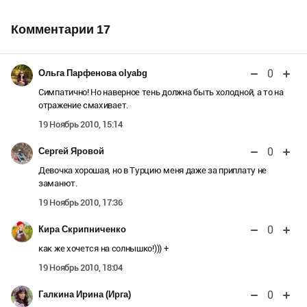
Комментарии
17
0
Ольга Парфенова olyabg
Симпатично! Но наверное тень должна быть холодной, а то на
отражение смахивает.
19 Ноябрь 2010, 15:14
0
Сергей Яровой
Девочка хорошая, но в Турцию меня даже за приплату не
заманют.
19 Ноябрь 2010, 17:36
0
Кира Скрипниченко
как же хочется на солнышко!))) +
19 Ноябрь 2010, 18:04
0
Галкина Ирина (Ирга)