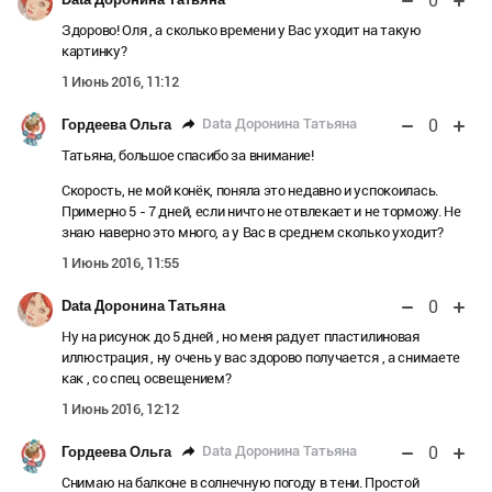
0
Здорово! Оля , а сколько времени у Вас уходит на такую
картинку?
1 Июнь 2016, 11:12
0
Data Доронина Татьяна
Гордеева Ольга
Татьяна, большое спасибо за внимание!
Скорость, не мой конёк, поняла это недавно и успокоилась.
Примерно 5 - 7 дней, если ничто не отвлекает и не торможу. Не
знаю наверно это много, а у Вас в среднем сколько уходит?
1 Июнь 2016, 11:55
0
Data Доронина Татьяна
Ну на рисунок до 5 дней , но меня радует пластилиновая
иллюстрация , ну очень у вас здорово получается , а снимаете
как , со спец освещением?
1 Июнь 2016, 12:12
0
Data Доронина Татьяна
Гордеева Ольга
Снимаю на балконе в солнечную погоду в тени. Простой