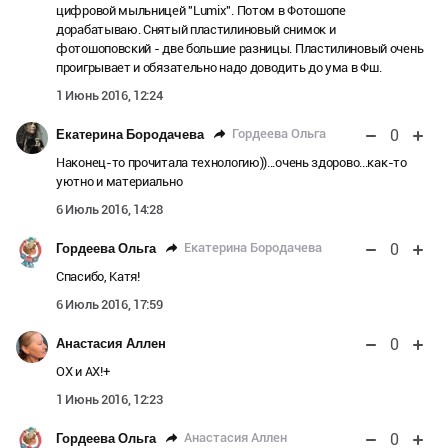
цифровой мыльницей "Lumix". Потом в Фотошопе
дорабатываю. Снятый пластилиновый снимок и
фотошоповский - две большие разницы. Пластилиновый очень
проигрывает и обязательно надо доводить до ума в Фш.
1 Июнь 2016, 12:24
0
Гордеева Ольга
Екатерина Бородачева
Наконец-то прочитала технологию))...очень здорово...как-то
уютно и материально
6 Июль 2016, 14:28
0
Екатерина Бородачева
Гордеева Ольга
Спасибо, Катя!
6 Июль 2016, 17:59
0
Анастасия Аллен
ОХ и АХ!+
1 Июнь 2016, 12:23
0
Анастасия Аллен
Гордеева Ольга