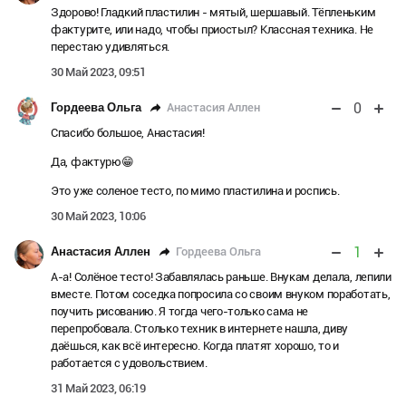
Здорово! Гладкий пластилин - мятый, шершавый. Тёпленьким
фактурите, или надо, чтобы приостыл? Классная техника. Не
перестаю удивляться.
30 Май 2023, 09:51
0
Анастасия Аллен
Гордеева Ольга
Спасибо большое, Анастасия!
Да, фактурю😁
Это уже соленое тесто, по мимо пластилина и роспись.
30 Май 2023, 10:06
1
Гордеева Ольга
Анастасия Аллен
А-а! Солёное тесто! Забавлялась раньше. Внукам делала, лепили
вместе. Потом соседка попросила со своим внуком поработать,
поучить рисованию. Я тогда чего-только сама не
перепробовала. Столько техник в интернете нашла, диву
даёшься, как всё интересно. Когда платят хорошо, то и
работается с удовольствием.
31 Май 2023, 06:19