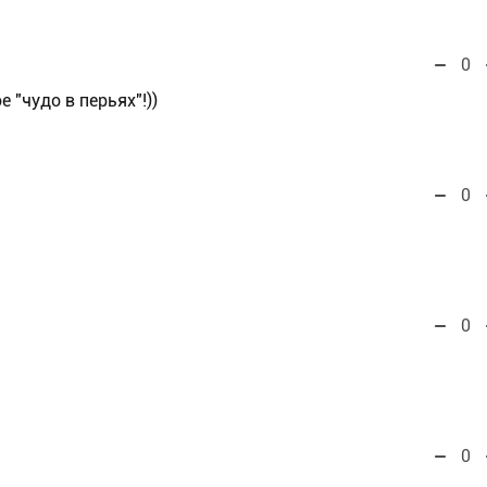
0
е "чудо в перьях"!))
0
0
0