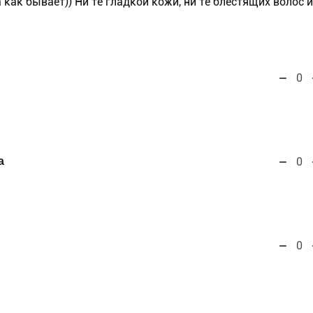
а как бывает)) Ни те гладкой кожи, ни те блестящих волос и
0
а
0
0