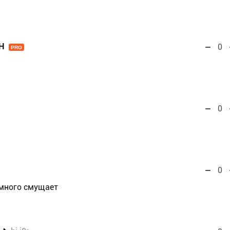
Н
0
PRO
0
0
емного смущает