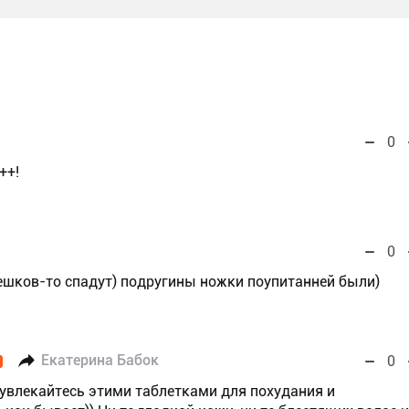
0
++!
0
ешков-то спадут) подругины ножки поупитанней были)
Екатерина Бабок
0
 увлекайтесь этими таблетками для похудания и