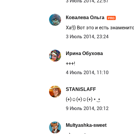
3 Июль 2014, 22:57
Ковалева Ольга
PRO
Ха!)) Вот это и есть знаменито
3 Июль 2014, 23:24
Ирина Обухова
+++!
4 Июль 2014, 11:10
STANiSLAFF
(+)☺(+)☺(+) * ͜ *
9 Июль 2014, 20:12
Multyashka-sweet