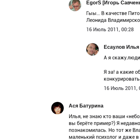
EgorS [Игорь Савчен
Гыы… В качестве Пито
Леонида Владимирского
16 Июль 2011, 00:28
Есаулов Илья
А я скажу.люди
Я за! а какие 
конкурировать…
16 Июль 2011, 
Ася Батурина
Илья, не знаю кто ваши «неб
вы берёте пример?) Я недавн
познакомилась. Но тот же Вл
маленький психолог и даже в