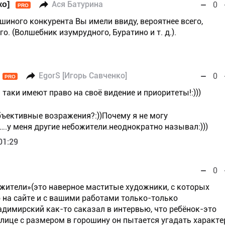
ко]
Ася Батурина
0
PRO
шиного конкурента Вы имели ввиду, вероятнее всего,
. (Волшебник изумрудного, Буратино и т. д.).
EgorS [Игорь Савченко]
0
PRO
 таки имеют право на своё видение и приоритеты!:)))
объективные возражения?:))Почему я не могу
.у меня другие небожители.неоднократно называл:)))
01:29
0
ожители»(это наверное маститые художники, с которых
о на сайте и с вашими работами только-только
адимирский как-то саказал в интервью, что ребёнок-это
 лице с размером в горошину он пытается угадать характе