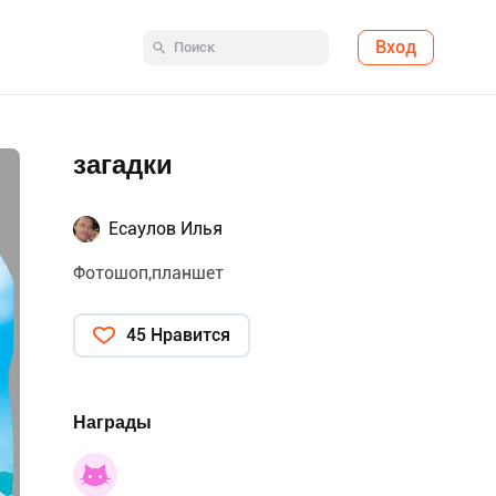
Вход
загадки
Есаулов Илья
Фотошоп,планшет
45 Нравится
Награды