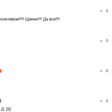
0
тивом!!!!! Щенок!!!! Да все!!!!
0
0
O
)
0
 :))))