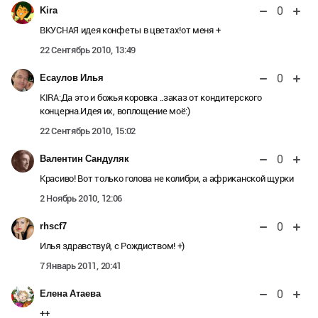
0
Kira
ВКУСНАЯ идея конфеты в цветах!от меня +
22 Сентябрь 2010, 13:49
0
Есаулов Илья
KIRA:Да это и божья коровка ..заказ от кондитерского
концерна.Идея их, воплощение моё:)
22 Сентябрь 2010, 15:02
0
Валентин Сандуляк
Красиво! Вот только голова не колибри, а африканской щурки
2 Ноябрь 2010, 12:06
0
rhscf7
Илья здравствуй, с Рождиством! +)
7 Январь 2011, 20:41
0
Елена Атаева
++