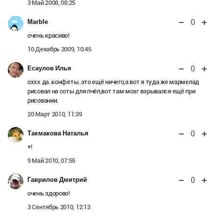
3 Май 2008, 08:25
0
Marble
очень красиво!
10 Декабрь 2009, 10:45
0
Есаулов Илья
оххх да..конфеты..это ещё ничего,а вот я туда же мармелад
рисовал на соты для пчёл,вот там мозг взрывался ещё при
рисовании.
20 Март 2010, 11:39
0
Такмакова Наталья
+!
9 Май 2010, 07:55
0
Гаврилов Дмитрий
очень здорово!
3 Сентябрь 2010, 12:13