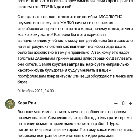
растёт клюв. Это носило скорее символический характер.и это
скажем так. ПТИЧКА.да и всё.
Отсюда ваш возглас…жалко что не колибри. АБСОЛЮТНО
неуместен.потому что. ЖАЛКО ничем не поясняется
и не обоснованно, и не понятно.что жалко, почему жалко, отчего
жалко, кому жалко? Вот если бы я это нарисовал
в энциклопедию.учебник, книжку для детей, если бы я ссылался
на этот рисунок поясняя как выглядит колибри.тогда да.это
было бы абсолютно в тему и правильно. А так.кому это надо?
Толстым дяденькам принимавшим иллюстрацию? Да плевать
они хотели. Земля круглая.завтра вы нарисуете неправильно
какого-нибудь бульдога.и я буду умничать в вашем
портфолио.вам понравиться? Эти вещи обсуждают в личке или
блоге.
9 Ноябрь 2011, 14:30
0
Кора Рин
Вы тоже могли мне написать личное сообщение с вопросом
почему «жалко». Сомневаюсь, что работодатель тратит время
на чтение комментариев вместо осмотра работ. Щурка
питается пчёлами, а не нектаром. Поэтому какая именно птица
не совсем всё-равно применительно к идее рекламы.