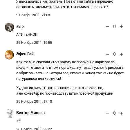
Я высказалась как зритель. Правилами сайта запрещено
оставлять в комментариях что-то помимо плюсиков?
9 Ноябрь 2011, 21:08
0
avip
АФИГЕННО!!!
25 Ноябрь 2011, 15:55
0
Эфен Гай
Как-то мне сказали что я радугу не правильно нарисовала…
видели те цвета не в том порядке…. ну тогда нужно не рисовать,
а обрисовывать… с натуры все, сказкам конец так как не будет
натурщиков для картинок!
Художник рисует так, как пожелает. это искусство,
а не конвейер по производству штамповочной продукции
25 Ноябрь 2011, 17:18
0
Виктор Минеев
+!!!
28 Ноябрь 2011, 22:22