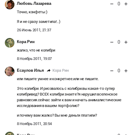
0
Любовь Лазарева
Точно, конфеты:)
Я и не сразу заметила!…)
26 Июнь 2011, 21:37
0
Кора Рин
жалко, что не колибри
8 Ноябрь 2011, 19:07
0
Кора Рин
Есаулов Илья
или пишите умнее и конкретнее.или не пишите.
Это колибри. И рисовалось с колибри.вы какая-то супер
колибривед? ВСЕХ колибри знаете?я нарушил вселенское
равновесия.сейчас зайти к вам и начать анималистические
исследования в вашем портфолио?
и почему вам жалко? Вы мне деньги платили?
8 Ноябрь 2011, 20:54