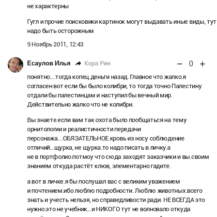
не характерны
Гугл и прочие поисковики картинок могут выдавать иные виды, тут
надо быть осторожным
9 Ноябрь 2011, 12:43
0
Кора Рин
Есаулов Илья
понятно….тогда копец.деньги назад. Главное что жалко.я
согласен вот если бы было колибри, то тогда точно Палестину
отдали бы палестинцам и наступил бы вечный мир.
Действительно жалко что не колибри.
Вы знаете.если вам так охота было пообщаться на тему
орнитологии и реалистичности передачи
персонажа….ОБЯЗАТЕЛЬНОЕ.кровь из носу соблюдение
отличий…щурка, не щурка.то надо писать в личку.а
не в портфолио.потмоу что сюда заходят заказчики и вы.своим
знанием откуда растёт клюв, элементарно гадите.
а вот в личке.я бы послушал вас с великим уважением
и почтением.ибо люблю подробности. Люблю животных.всего
знать и учесть нельзя, но справедливости ради. НЕ ВСЕГДА это
нужно.это не учебник…и НИКОГО тут не волновало откуда