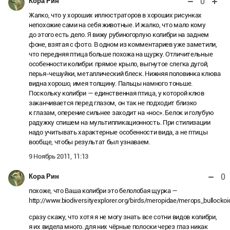
0
Кора Рин
Жалко, что у хороших иллюстраторов в хороших рисунках
непохожие сами на себя животные. И жалко, что мало кому
до этого есть дело. Я вижу рубиногорлую колибри на заднем
фоне, взятая с фото. В одном из комментариев уже заметили,
что передняя птица больше похожа на щурку. Отличительные
особенности колибри: прямое крыло, выгнутое слегка дугой,
перья-чешуйки, металлический блеск. Нижняя половинка клюва
видна хорошо, имея толщину. Пальцы намного тоньше.
Поскольку колибри — единственная птица, у которой клюв
заканчивается перед глазом, он так не подходит близко
к глазам, оперение сильнее заходит на «нос». Белок и голубую
радужку спишем на мультипликационность. При стилизации
надо учитывать характерные особенности вида, а не птицы
вообще, чтобы результат был узнаваем.
9 Ноябрь 2011, 11:13
0
Кора Рин
похоже, что Ваша колибри это белолобая щурка —
http://www.biodiversityexplorer.org/birds/meropidae/merops_bullocko
сразу скажу, что хотя я не могу знать все сотни видов колибри,
я их видела много. для них чёрные полоски через глаз никак