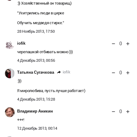
:)) Хозяйственный он товарищ)
"Ухитрились люди в цирке
Обучить медведя стирке."
28 Ноябрь 2013, 17:50
0
iofik
черепашкой отбивать можно )))
4 Декабрь 2013, 00:56
0
iofik
Татьяна Сугачкова
:)))
Я миролюбива, пусть лучше работает)
4 Декабрь 2013, 15:28
0
Владимир Аникин
+++!
12 Декабрь 2013, 00:14