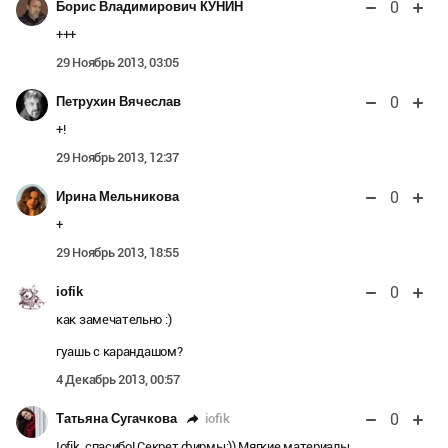
0
Борис Владимирович КУНИН
+++
29 Ноябрь 2013, 03:05
0
Петрухин Вячеслав
+!
29 Ноябрь 2013, 12:37
0
Ирина Мельникова
+
29 Ноябрь 2013, 18:55
0
iofik
как замечательно :)
гуашь с карандашом?
4 Декабрь 2013, 00:57
0
iofik
Татьяна Сугачкова
Iofik, спасибо! Секрет фирмы:)) Мягкие материалы.