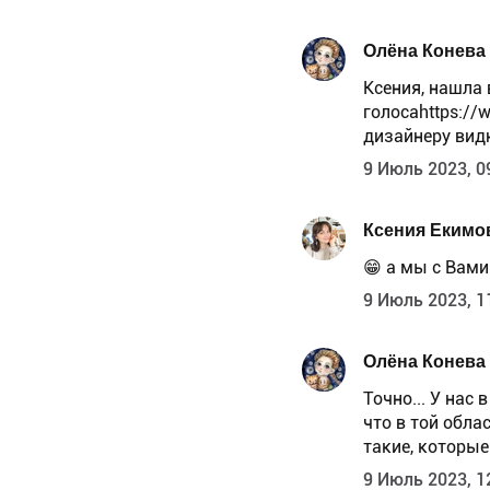
Олёна Конева
Ксения, нашла в
голосаhttps://
дизайнеру видне
9 Июль 2023, 0
Ксения Екимо
😁 а мы с Вами
9 Июль 2023, 1
Олёна Конева
Точно... У нас
что в той обла
такие, которые
9 Июль 2023, 1