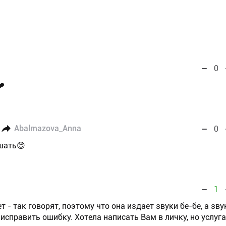
0
❤️
Abalmazova_Anna
0
шать😊
1
ет - так говорят, поэтому что она издает звуки бе-бе, а зву
исправить ошибку. Хотела написать Вам в личку, но услуга