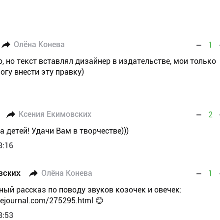
Олёна Конева
1
, но текст вставлял дизайнер в издательстве, мои только
огу внести эту правку)
Ксения Екимовских
2
а детей! Удачи Вам в творчестве)))
3:16
вских
Олёна Конева
1
ый рассказ по поводу звуков козочек и овечек:
livejournal.com/275295.html 😊
8:53