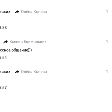
вских
Олёна Конева
1
3:38
Ксения Екимовских
1
ссное общение)))
6:54
вских
Олёна Конева
1
6:57