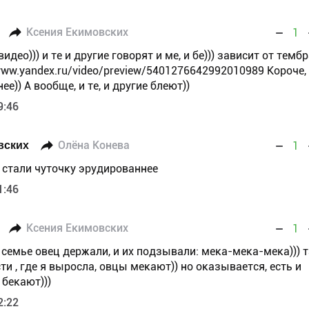
Ксения Екимовских
1
идео))) и те и другие говорят и ме, и бе))) зависит от темб
www.yandex.ru/video/preview/5401276642992010989 Короче,
е)) А вообще, и те, и другие блеют))
9:46
вских
Олёна Конева
1
 стали чуточку эрудированнее
1:46
Ксения Екимовских
1
 в семье овец держали, и их подзывали: мека-мека-мека))) 
сти , где я выросла, овцы мекают)) но оказывается, есть и
 бекают)))
2:22