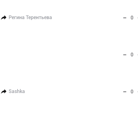
Регина Терентьева
0
0
Sashka
0