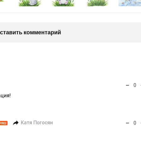
оставить комментарий
0
ция!
Катя Погосян
0
PRO