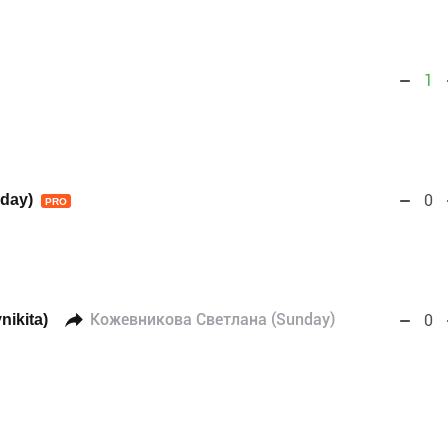
1
day)
0
PRO
nikita)
Кожевникова Светлана (Sunday)
0