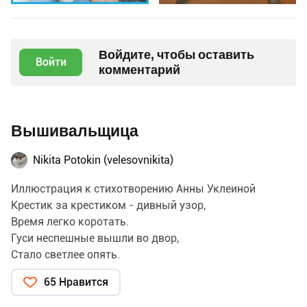
Войдите, чтобы оставить
Войти
комментарий
Вышивальщица
Nikita Potokin (velesovnikita)
Иллюстрация к стихотворению Анны Уклеиной
Крестик за крестиком - дивный узор,
Время легко коротать.
Гуси неспешные вышли во двор,
Стало светлее опять.
Тают сугробы и лужи кругом,
65 Нравится
В воздухе запах весны.
Солнце пригрело озябший мой дом.