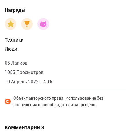
Снятся весенние сны
Награды
Снится, что встала над лесом заря
Рыжей пушистой лисой,
Очи как звезды на небе горят,
Хвост золотой полосой.
Техники
В окна заглянет и прочь сквозь забор,
Не оставляя следа
Люди
Крестик за крестиком - чудный узор,
Не повторить никогда...
65 Лайков
1055 Просмотров
10 Апрель 2022, 14:16
Объект авторского права. Использование без
разрешения правообладателя запрещено.
Комментарии
3