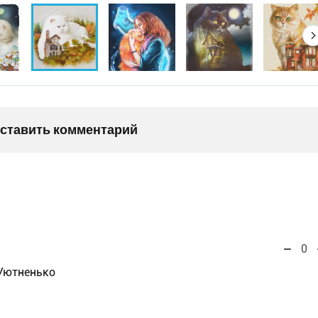
оставить комментарий
0
 Уютненько