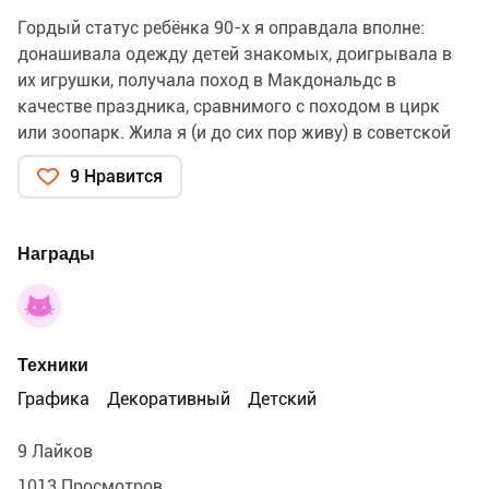
Гордый статус ребёнка 90-х я оправдала вполне:
донашивала одежду детей знакомых, доигрывала в
их игрушки, получала поход в Макдональдс в
качестве праздника, сравнимого с походом в цирк
или зоопарк. Жила я (и до сих пор живу) в советской
блочной пятиэтажке с крошечной кухней и ещё более
9 Нравится
крошечными потолками, а гуляла только под
присмотром бабушки - одной на улице опасно! Я
мечтала о тамагочи и Фёрби, но первое я заполучила
Награды
только в пятом классе (когда появились карманные
деньги, но волшебство пикселей в яйце уже порядком
поистрепалось), а возможность близко ознакомиться
со вторым - пушистым, говорящим, моргающим, -
Техники
только когда начала давать уроки рисования детям,
многие из которых обладали огромным количеством
Графика
Декоративный
Детский
заветных сокровищ. Обе школы, в которых я училась,
находились довольно далеко от дома - в первую
9 Лайков
нужно было ехать на трамвае или автобусе, во вторую
1013 Просмотров