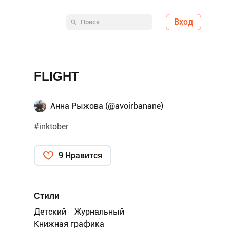
Вход
FLIGHT
Анна Рыжова (@avoirbanane)
#inktober
9 Нравится
Стили
Детский
Журнальный
Книжная графика