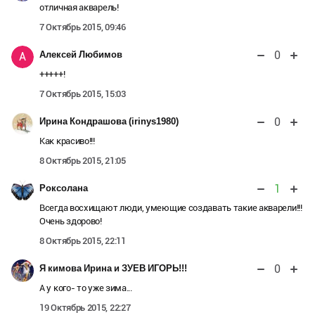
отличная акварель!
7 Октябрь 2015, 09:46
0
Алексей Любимов
А
+++++!
7 Октябрь 2015, 15:03
0
Ирина Кондрашова (irinys1980)
Как красиво!!!
8 Октябрь 2015, 21:05
1
Роксолана
Всегда восхищают люди, умеющие создавать такие акварели!!!
Очень здорово!
8 Октябрь 2015, 22:11
0
Я кимова Ирина и ЗУЕВ ИГОРЬ!!!
А у кого- то уже зима...
19 Октябрь 2015, 22:27