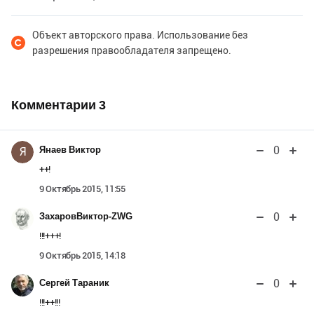
Объект авторского права. Использование без
разрешения правообладателя запрещено.
Комментарии
3
0
Янаев Виктор
Я
++!
9 Октябрь 2015, 11:55
0
ЗахаровВиктор-ZWG
!!!+++!
9 Октябрь 2015, 14:18
0
Сергей Тараник
!!!++!!!