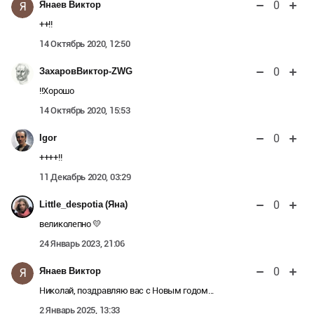
0
Янаев Виктор
Я
++!!
14 Октябрь 2020, 12:50
0
ЗахаровВиктор-ZWG
!!Хорошо
14 Октябрь 2020, 15:53
0
Igor
++++!!
11 Декабрь 2020, 03:29
0
Little_despotia (Яна)
великолепно 💛
24 Январь 2023, 21:06
0
Янаев Виктор
Я
Николай, поздравляю вас с Новым годом...
2 Январь 2025, 13:33