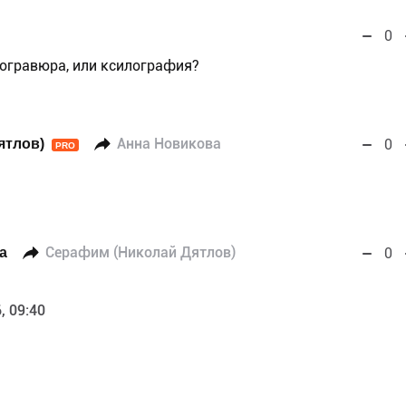
0
ногравюра, или ксилография?
ятлов)
Анна Новикова
0
PRO
а
Серафим (Николай Дятлов)
0
, 09:40