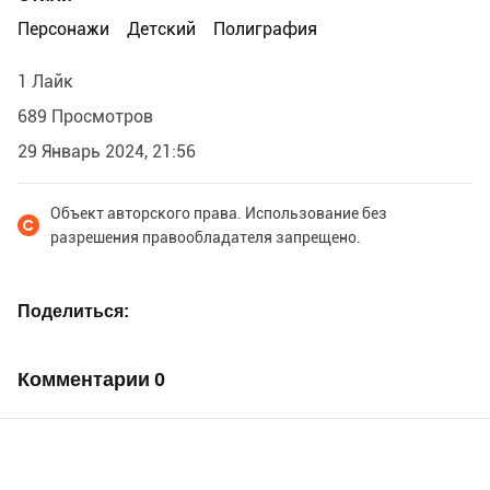
сувениры, этикетки, публикация в статьях и интернете
Персонажи
Детский
Полиграфия
и т.д.). .........................................................................
Иллюстрация продаётся на условиях
1 Лайк
неисключительной лицензии, то есть может быть
использована разными покупателями по своему
689 Просмотров
усмотрению разрешенными способами. Запрещается
29 Январь 2024, 21:56
перепродажа цифровой иллюстрации самой по себе
третьим лицам. .........................................................................
Для схемы вышивки иллюстрация продаётся на
Объект авторского права. Использование без
разрешения правообладателя запрещено.
условиях исключительной лицензии под сферу
деятельности, то есть может быть использована
только одним дизайнером схем.
Поделиться
......................................................................... ✓ Данная
иллюстрация не свободна для схемы вышивки.
Комментарии
0