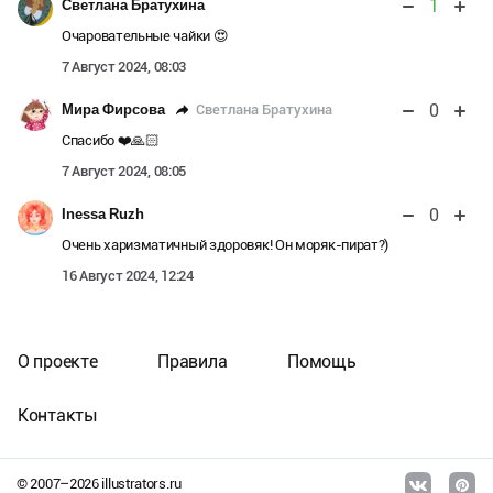
1
Светлана Братухина
Очаровательные чайки 😍
7 Август 2024, 08:03
0
Светлана Братухина
Мира Фирсова
Спасибо ❤️🙏🏻
7 Август 2024, 08:05
0
Inessa Ruzh
Очень харизматичный здоровяк! Он моряк-пират?)
16 Август 2024, 12:24
О проекте
Правила
Помощь
Контакты
© 2007–
2026
illustrators.ru