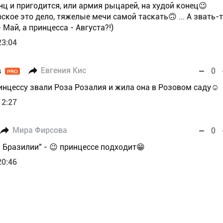
инц и пригодится, или армия рыцарей, на худой конец😉
рское это дело, тяжелые мечи самой таскать🙃 ... А звать-
 Май, а принцесса - Августа?!)
23:04
а
Евгения Кис
0
PRO
инцессу звали Роза Розалия и жила она в Розовом саду☺️
12:27
Мира Фирсова
0
 Бразилии" - 😉 принцессе подходит😁
20:46