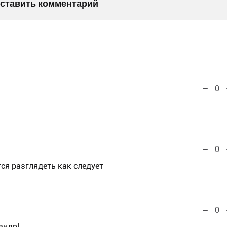
оставить комментарий
0
0
тся разглядеть как следует
0
андр!