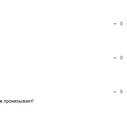
0
0
0
ж пронизывает!