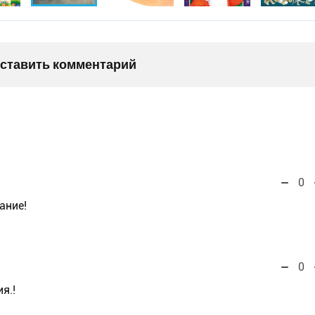
оставить комментарий
0
ание!
0
я.!