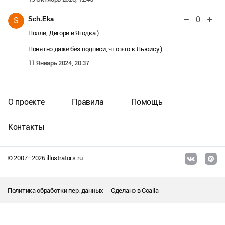
0
Sch.Eka
S
Полли, Дигори и Ягодка:)
Понятно даже без подписи, что это к Льюису:)
11 Январь 2024, 20:37
О проекте
Правила
Помощь
Контакты
© 2007–
2026
illustrators.ru
Политика обработки пер. данных
Сделано в
Coalla