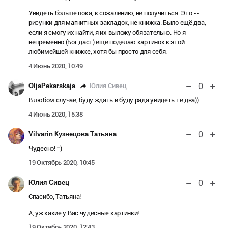
Увидеть больше пока, к сожалению, не получиться. Это --
рисунки для магнитных закладок, не книжка. Было ещё два,
если я смогу их найти, я их выложу обязательно. Но я
непременно (Бог даст) ещё поделаю картинок к этой
любимейшей книжке, хотя бы просто для себя.
4 Июнь 2020, 10:49
0
Юлия Сивец
OljaPekarskaja
В любом случае, буду ждать и буду рада увидеть те два))
4 Июнь 2020, 15:38
0
Vilvarin Кузнецова Татьяна
Чудесно! =)
19 Октябрь 2020, 10:45
0
Юлия Сивец
Спасибо, Татьяна!
А, уж какие у Вас чудесные картинки!
19 Октябрь 2020, 12:43