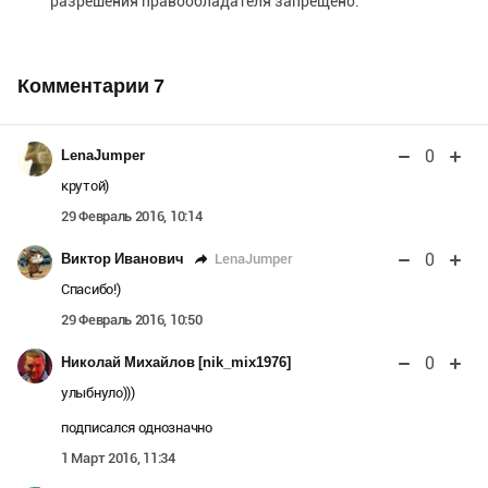
разрешения правообладателя запрещено.
Комментарии
7
0
LenaJumper
крутой)
29 Февраль 2016, 10:14
0
LenaJumper
Виктор Иванович
Спасибо!)
29 Февраль 2016, 10:50
0
Николай Михайлов [nik_mix1976]
улыбнуло)))
подписался однозначно
1 Март 2016, 11:34