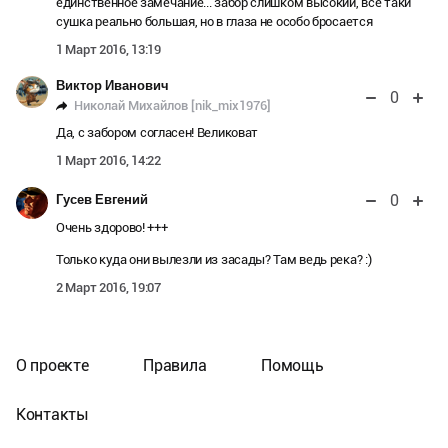
единственное замечание... забор слишком высокий, все таки
сушка реально большая, но в глаза не особо бросается
1 Март 2016, 13:19
Виктор Иванович
0
Николай Михайлов [nik_mix1976]
Да, с забором согласен! Великоват
1 Март 2016, 14:22
0
Гусев Евгений
Очень здорово! +++
Только куда они вылезли из засады? Там ведь река? :)
2 Март 2016, 19:07
О проекте
Правила
Помощь
Контакты