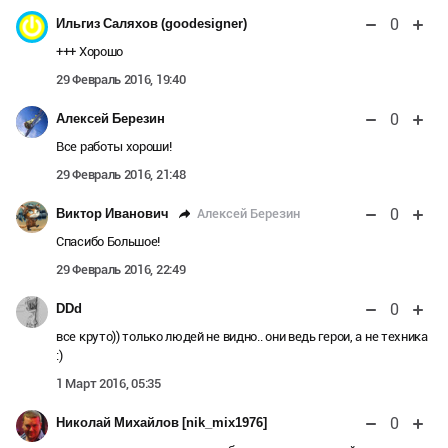
0
Ильгиз Саляхов (goodesigner)
+++ Хорошо
29 Февраль 2016, 19:40
0
Алексей Березин
Все работы хороши!
29 Февраль 2016, 21:48
0
Алексей Березин
Виктор Иванович
Спасибо Большое!
29 Февраль 2016, 22:49
0
DDd
все круто)) только людей не видно.. они ведь герои, а не техника
:)
1 Март 2016, 05:35
0
Николай Михайлов [nik_mix1976]