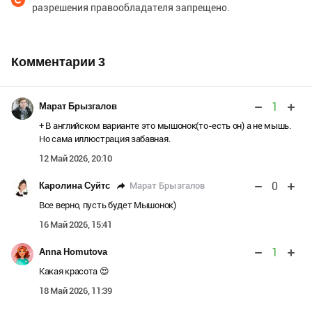
разрешения правообладателя запрещено.
Комментарии
3
1
Марат Брызгалов
+ В английском варианте это мышонок(то-есть он) а не мышь.
Но сама иллюстрация забавная.
12 Май 2026, 20:10
0
Марат Брызгалов
Каролина Суйтс
Все верно, пусть будет Мышонок)
16 Май 2026, 15:41
1
Anna Homutova
Какая красота 😍
18 Май 2026, 11:39