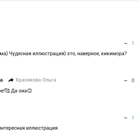
1
ма) Чудесная иллюстрация) это, наверное, кикимора?
а
Красикова Ольга
0
е!🥰 Да она😊
1
 интересная иллюстрация