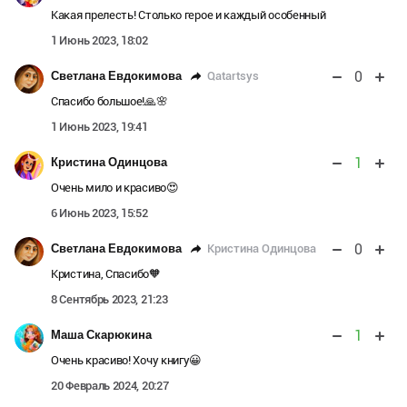
Какая прелесть! Столько герое и каждый особенный
1 Июнь 2023, 18:02
0
Qatartsys
Светлана Евдокимова
Спасибо большое!🙏🌸
1 Июнь 2023, 19:41
1
Кристина Одинцова
Очень мило и красиво😍
6 Июнь 2023, 15:52
0
Кристина Одинцова
Светлана Евдокимова
Кристина, Спасибо🧡
8 Сентябрь 2023, 21:23
1
Маша Скарюкина
Очень красиво! Хочу книгу😀
20 Февраль 2024, 20:27