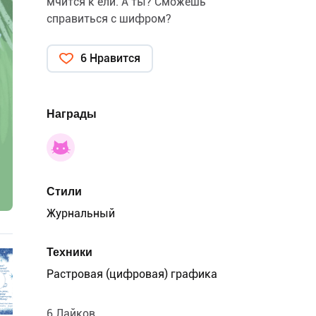
мчится к ели. А ты? Сможешь
справиться с шифром?
6 Нравится
Награды
Стили
Журнальный
Техники
Растровая (цифровая) графика
6 Лайков