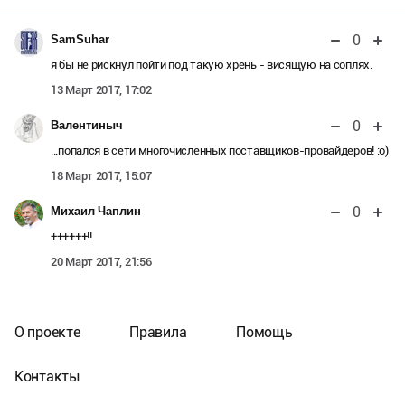
0
SamSuhar
я бы не рискнул пойти под такую хрень - висящую на соплях.
13 Март 2017, 17:02
0
Валентиныч
...попался в сети многочисленных поставщиков-провайдеров! :о)
18 Март 2017, 15:07
0
Михаил Чаплин
++++++!!
20 Март 2017, 21:56
О проекте
Правила
Помощь
Контакты