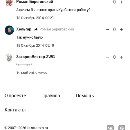
0
Роман Береговский
A зачем было повторять Курбатова работу?
18 Октябрь 2014, 00:21
0
Роман Береговский
Хельгар
Так нужно было
18 Октябрь 2014, 05:19
0
ЗахаровВиктор-ZWG
!+++++++!
19 Май 2015, 23:55
О проекте
Правила
Помощь
Контакты
© 2007–
2026
illustrators.ru