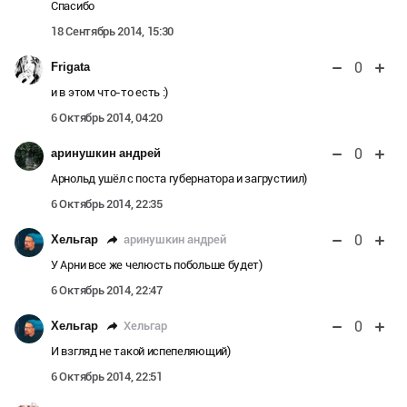
Спасибо
18 Сентябрь 2014, 15:30
0
Frigata
и в этом что-то есть :)
6 Октябрь 2014, 04:20
0
аринушкин андрей
Арнольд ушёл с поста губернатора и загрустиил)
6 Октябрь 2014, 22:35
0
аринушкин андрей
Хельгар
У Арни все же челюсть побольше будет)
6 Октябрь 2014, 22:47
0
Хельгар
Хельгар
И взгляд не такой испепеляющий)
6 Октябрь 2014, 22:51