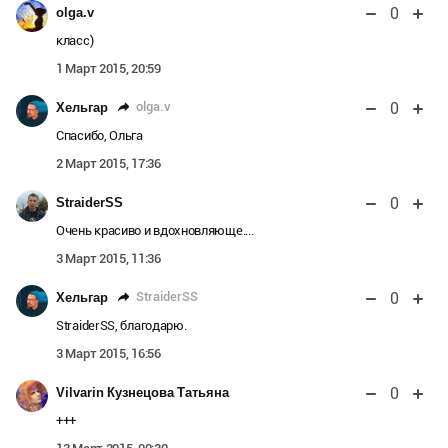
0
olga.v
класс)
1 Март 2015, 20:59
0
olga.v
Хельгар
Спасибо, Ольга
2 Март 2015, 17:36
0
StraiderSS
Очень красиво и вдохновляюще....
3 Март 2015, 11:36
0
StraiderSS
Хельгар
StraiderSS, благодарю.
3 Март 2015, 16:56
0
Vilvarin Кузнецова Татьяна
+++