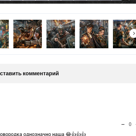
оставить комментарий
0
ковородка однозначно наша 😂👍👍👍