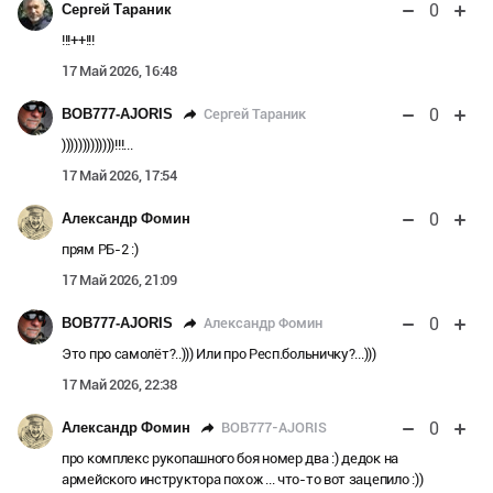
0
Сергей Тараник
!!!++!!!
17 Май 2026, 16:48
0
Сергей Тараник
BOB777-AJORIS
)))))))))))))!!!...
17 Май 2026, 17:54
0
Александр Фомин
прям РБ-2 :)
17 Май 2026, 21:09
0
Александр Фомин
BOB777-AJORIS
Это про самолёт?..))) Или про Респ.больничку?...)))
17 Май 2026, 22:38
0
BOB777-AJORIS
Александр Фомин
про комплекс рукопашного боя номер два :) дедок на
армейского инструктора похож ... что-то вот зацепило :))